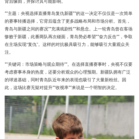
背后缘由，并探讨其可能影响。
**主题：央视选择直播青岛复仇新疆**的这一决定不仅仅是一次简单
的赛事转播选择，它背后蕴含了更多战略布局和市场分析。首先，
青岛与新疆之间的赛况**充满戏剧性**和悬念。上一轮青岛曾在客场
惨败于新疆，此番两队再次碰面，青岛势必希望**奋力反击**，争取
在主场实现“复仇”。这样的对抗极具吸引力，能够吸引大量观众关
注。
**关键词：市场策略与观众期待**。在选择直播赛事时，央视不仅要
考虑赛事本身的热度，还要分析观众的心理预期。新疆队拥有广泛
的球迷基础，同时青岛队近年来的表现也吸引了大量新粉丝。因
此，这场比赛无疑对提升**收视率**来说是一个明智的决定。