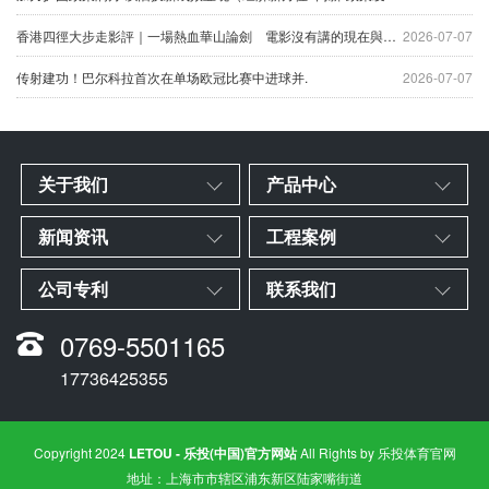
香港四徑大步走影評｜一場熱血華山論劍 電影沒有講的現在與未來.
2026-07-07
传射建功！巴尔科拉首次在单场欧冠比赛中进球并.
2026-07-07
关于我们
产品中心
新闻资讯
工程案例
公司专利
联系我们
0769-5501165
17736425355
Copyright 2024
LETOU - 乐投(中国)官方网站
All Rights by
乐投体育官网
地址：上海市市辖区浦东新区陆家嘴街道