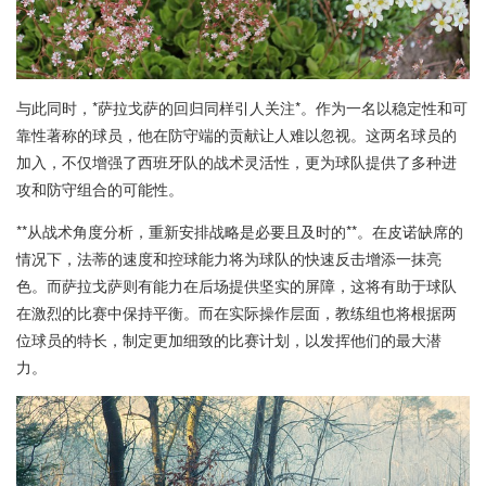
与此同时，*萨拉戈萨的回归同样引人关注*。作为一名以稳定性和可
靠性著称的球员，他在防守端的贡献让人难以忽视。这两名球员的
加入，不仅增强了西班牙队的战术灵活性，更为球队提供了多种进
攻和防守组合的可能性。
**从战术角度分析，重新安排战略是必要且及时的**。在皮诺缺席的
情况下，法蒂的速度和控球能力将为球队的快速反击增添一抹亮
色。而萨拉戈萨则有能力在后场提供坚实的屏障，这将有助于球队
在激烈的比赛中保持平衡。而在实际操作层面，教练组也将根据两
位球员的特长，制定更加细致的比赛计划，以发挥他们的最大潜
力。