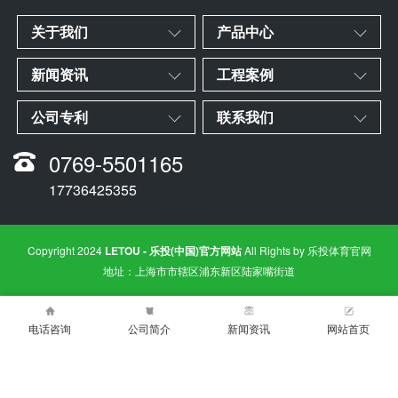
关于我们
产品中心
新闻资讯
工程案例
公司专利
联系我们
0769-5501165
17736425355
Copyright 2024
LETOU - 乐投(中国)官方网站
All Rights by
乐投体育官网
地址：上海市市辖区浦东新区陆家嘴街道
电话咨询
公司简介
新闻资讯
网站首页