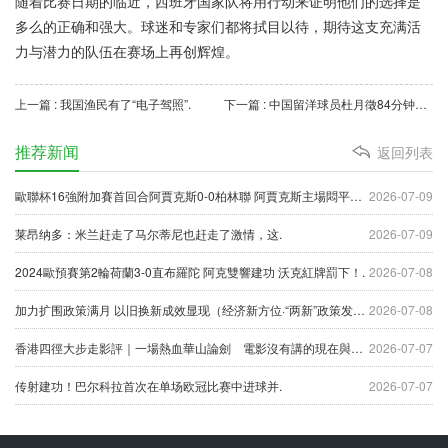
随着比赛日期的临近，西班牙国家队将用行动来证明他们的选择是
多么的正确和强大。球迷和专家们都将拭目以待，期待这支充满活
力与潜力的队伍在赛场上再创辉煌。
上一篇 : 我国渔民有了“电子驾照”.
下一篇 : 中国留洋球员杜月徵84分钟替补登场，目前马贝拉0-1落后马竞.
推荐新闻
返回列表
歐聯杯16強附加賽首回合阿賈克斯0-0柏林聯 阿賈克斯主場悶平錯失先機！.
2026-07-09
莱昂纳多：米兰赶走了马尔蒂尼也赶走了激情，这.
2026-07-09
2024歐預賽第2輪荷蘭3-0直布羅陀 阿克雙響建功 沃克紅牌罰下！.
2026-07-08
加力扩围政策满月 以旧换新成效显现（经济新方位·“两新”政策发力显效）.
2026-07-08
香港四徑大步走影評｜一場熱血華山論劍 電影沒有講的現在與未來.
2026-07-07
传射建功！巴尔科拉首次在单场欧冠比赛中进球并.
2026-07-07