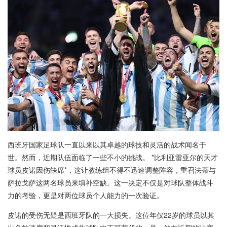
西班牙国家足球队一直以来以其卓越的球技和灵活的战术闻名于
世。然而，近期队伍面临了一些不小的挑战。 *比利亚雷亚尔的天才
球员皮诺因伤缺席*，这让教练组不得不迅速调整阵容，重召法蒂与
萨拉戈萨这两名球员来填补空缺。这一决定不仅是对球队整体战斗
力的考验，更是对两位球员个人能力的一次验证。
皮诺的受伤无疑是西班牙队的一大损失。这位年仅22岁的球员以其