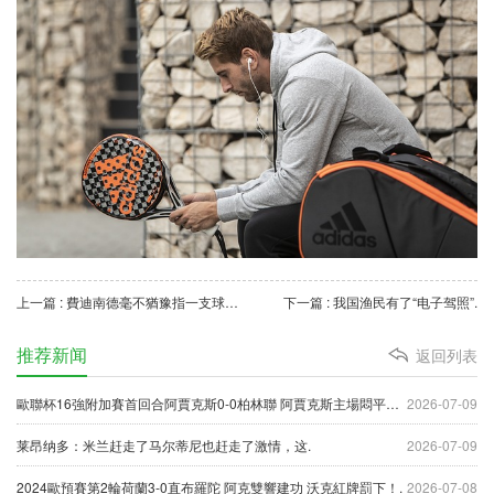
上一篇 : 費迪南德毫不猶豫指一支球隊入2024歐洲杯決賽，魯尼立即不同意！.
下一篇 : 我国渔民有了“电子驾照”.
推荐新闻
返回列表
歐聯杯16強附加賽首回合阿賈克斯0-0柏林聯 阿賈克斯主場悶平錯失先機！.
2026-07-09
莱昂纳多：米兰赶走了马尔蒂尼也赶走了激情，这.
2026-07-09
2024歐預賽第2輪荷蘭3-0直布羅陀 阿克雙響建功 沃克紅牌罰下！.
2026-07-08