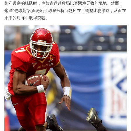
防守紧密的球队时，也曾遭遇过数场比赛颗粒无收的境地。然而，
这些“进球荒”反而激励了球员分析问题所在，调整比赛策略，从而在
未来的对阵中取得突破。